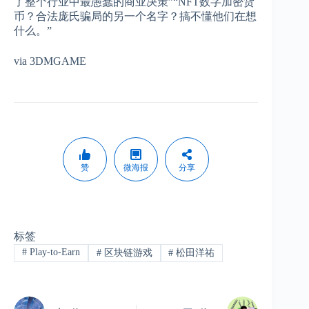
了整个行业中最愚蠢的商业决策”“NFT数字加密货
币？合法庞氏骗局的另一个名字？搞不懂他们在想
什么。”
via
3DMGAME
赞
微海报
分享
标签
#
Play-to-Earn
#
区块链游戏
#
松田洋祐