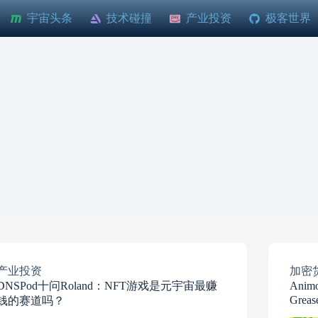
宇宙头条
技术碰撞
产业投资
极客世界
产业投资
加密
DNSPod十问Roland：NFT游戏是元宇宙最赚
Ani
Greas
钱的赛道吗？