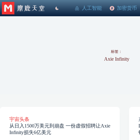
跳
人工智能
加密货币
至
内
容
标签：
Axie Infinity
宇宙头条
从日入1500万美元到崩盘 一份虚假招聘让Axie
Infinity损失6亿美元