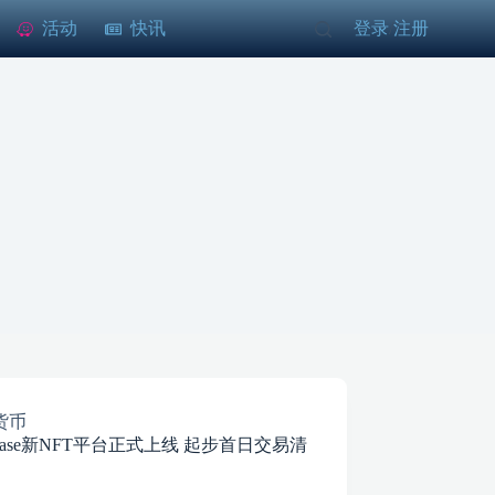
活动
快讯
登录
注册
/
货币
nbase新NFT平台正式上线 起步首日交易清