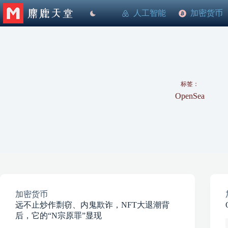
跳
人工智能
加密货币
至
内
容
标签：
OpenSea
加密货币
远不止炒作剽窃、内鬼欺诈，NFT大退潮背
后，它的“N宗原罪”显现