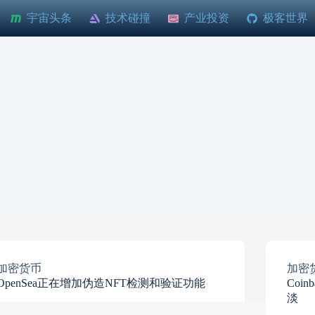
宇宙头条
技术碰撞
产业投资
极客世界
加密货币
加密
OpenSea正在增加伪造NFT检测和验证功能
Coi
淡