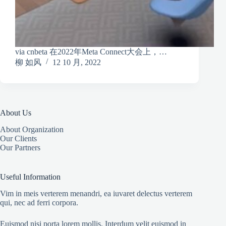
via cnbeta 在2022年Meta Connect大会上，…
柳 如风
12 10 月, 2022
About Us
About Organization
Our Clients
Our Partners
Useful Information
Vim in meis verterem menandri, ea iuvaret delectus verterem
qui, nec ad ferri corpora.
Euismod nisi porta lorem mollis. Interdum velit euismod in