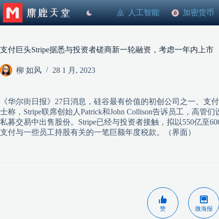
跳
人工智能
加密货币
至
内
容
支付巨头Stripe据悉与投资者磋商新一轮融资，考虑一年内上市
柳 如风
28 1 月, 2023
《华尔街日报》27日消息，硅谷最有价值的初创公司之一、支付巨头
士称，Stripe联席创始人Patrick和John Collison告
私募交易中出售股份。Stripe已经与投资者接触，拟以550亿至
支付与一些员工持股有关的一笔巨额年度税款。（界面）
赞
微海报