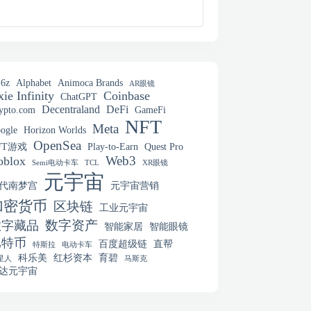
6z
Alphabet
Animoca Brands
AR眼镜
ie Infinity
Coinbase
ChatGPT
Decentraland
DeFi
ypto.com
GameFi
NFT
Meta
ogle
Horizon Worlds
OpenSea
FT游戏
Play-to-Earn
Quest Pro
Web3
oblox
Semi电动卡车
TCL
XR眼镜
元宇宙
代南梦宫
元宇宙营销
加密货币
区块链
工业元宇宙
数字资产
数字藏品
智能家居
智能眼镜
比特币
百度超级链
直帮
特斯拉
电动卡车
科乐美
红杉资本
育碧
星人
马斯克
达元宇宙