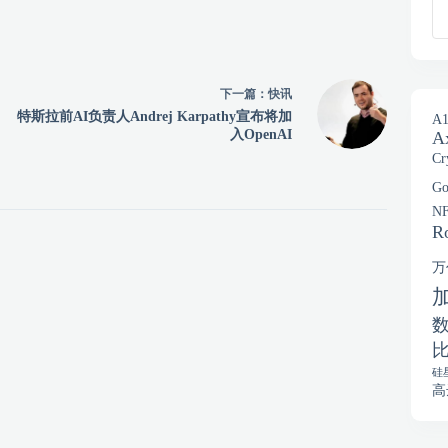
下一篇：
快讯
特斯拉前AI负责人Andrej Karpathy宣布将加
A1
入OpenAI
Ax
Cr
Go
N
R
万
硅
高