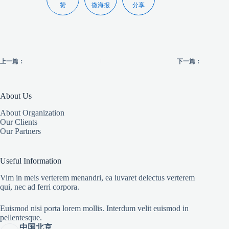
赞
微海报
分享
上一篇：
下一篇：
About Us
About Organization
Our Clients
Our Partners
Useful Information
Vim in meis verterem menandri, ea iuvaret delectus verterem
qui, nec ad ferri corpora.
Euismod nisi porta lorem mollis. Interdum velit euismod in
pellentesque.
中国北京