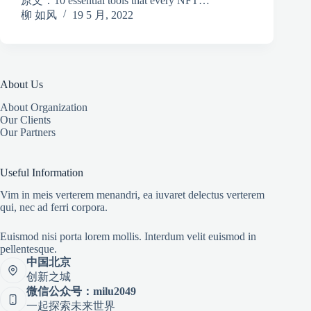
原文：10 essential tools that every NFT…
柳 如风
19 5 月, 2022
About Us
About Organization
Our Clients
Our Partners
Useful Information
Vim in meis verterem menandri, ea iuvaret delectus verterem
qui, nec ad ferri corpora.
Euismod nisi porta lorem mollis. Interdum velit euismod in
pellentesque.
中国北京
创新之城
微信公众号：milu2049
一起探索未来世界