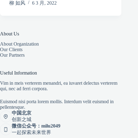
柳 如风
6 3 月, 2022
About Us
About Organization
Our Clients
Our Partners
Useful Information
Vim in meis verterem menandri, ea iuvaret delectus verterem
qui, nec ad ferri corpora.
Euismod nisi porta lorem mollis. Interdum velit euismod in
pellentesque.
中国北京
创新之城
微信公众号：milu2049
一起探索未来世界