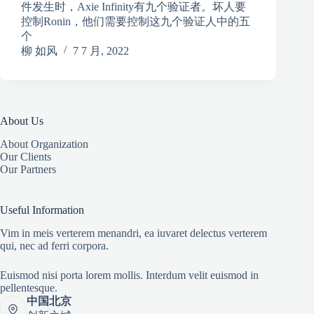
件发生时，Axie Infinity有九个验证者。坏人要
控制Ronin，他们需要控制这九个验证人中的五
个
柳 如风
7 7 月, 2022
About Us
About Organization
Our Clients
Our Partners
Useful Information
Vim in meis verterem menandri, ea iuvaret delectus verterem
qui, nec ad ferri corpora.
Euismod nisi porta lorem mollis. Interdum velit euismod in
pellentesque.
中国北京