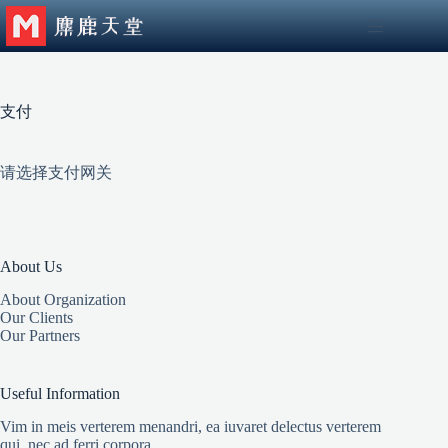
跳
至
内
容
支付
请选择支付网关
About Us
About Organization
Our Clients
Our Partners
Useful Information
Vim in meis verterem menandri, ea iuvaret delectus verterem
qui, nec ad ferri corpora.